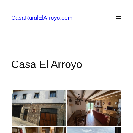
Saltar
al
CasaRuralElArroyo.com
contenido
Casa El Arroyo